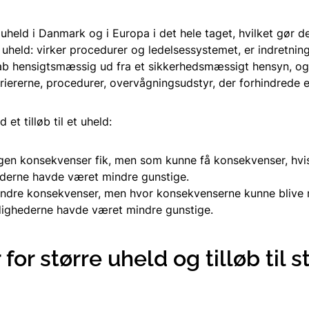
 uheld i Danmark og i Europa i det hele taget, hvilket gør de
il uheld: virker procedurer og ledelsessystemet, er indretnin
ab hensigtsmæssig ud fra et sikkerhedsmæssigt hensyn, og 
rriererne, procedurer, overvågningsudstyr, der forhindrede 
et tilløb til et uheld:
ngen konsekvenser fik, men som kunne få konsekvenser, hvi
erne havde været mindre gunstige.
dre konsekvenser, men hvor konsekvenserne kunne blive m
ighederne havde været mindre gunstige.
r for større uheld og tilløb til s