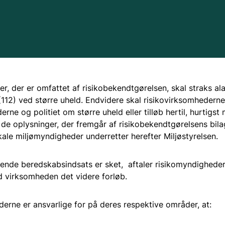
Tilsyn
Anmeldelse
Offentlighed
Sikkerhedsdo
er, der er omfattet af risikobekendtgørelsen, skal straks al
Større uheld
(112) ved større uheld. Endvidere skal risikovirksomhederne
Sikkerhedsrap
rne og politiet om større uheld eller tilløb hertil, hurtigst 
de oplysninger, der fremgår af risikobekendtgørelsens bilag
Spørgsmål og 
kale miljømyndigheder underretter herefter Miljøstyrelsen.
Ledelsessyst
dende beredskabsindsats er sket, aftaler risikomyndighedern
Proces for sa
 virksomheden det videre forløb.
Risikoidentifi
erne er ansvarlige for på deres respektive områder, at:
Beredskabspl