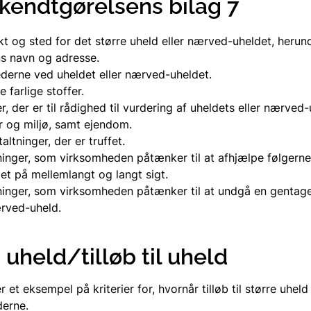
ekendtgørelsens bilag 7
kt og sted for det større uheld eller nærved-uheldet, herun
s navn og adresse.
erne ved uheldet eller nærved-uheldet.
 farlige stoffer.
, der er til rådighed til vurdering af uheldets eller nærved
 og miljø, samt ejendom.
ltninger, der er truffet.
ninger, som virksomheden påtænker til at afhjælpe følgerne 
t på mellemlangt og langt sigt.
ninger, som virksomheden påtænker til at undgå en gentage
ærved-uheld.
uheld/tilløb til uheld
et eksempel på kriterier for, hvornår tilløb til større uhel
derne.