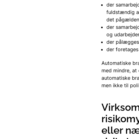
der samarbejd
fuldstændig a
det pågældend
der samarbejd
og udarbejder
der pålægges
der foretages
Automatiske br
med mindre, at d
automatiske bra
men ikke til po
Virksom
risikom
eller næ