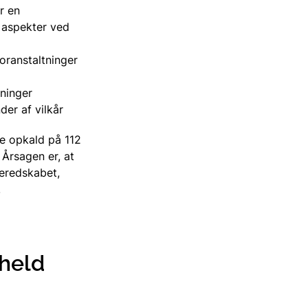
r en
 aspekter ved
oranstaltninger
ninger
er af vilkår
e opkald på 112
 Årsagen er, at
beredskabet,
svar om risikovirksomheder
.
uheld