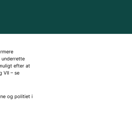
kument
armere
 underrette
port
muligt efter at
 VII – se
svar om risikovirksomheder
em
e og politiet i
gsbehandling af risikovirksomheder
kation og risikovurdering
aner