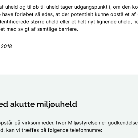
af uheld og tilløb til uheld tager udgangspunkt i, om den k
have forløbet således, at der potentielt kunne opstå et af 
ntificerede større uheld eller et helt nyt lignende uheld, h
et med svigt af samtlige barriere.
7.2018
ed akutte miljøuheld
opstår på virksomheder, hvor Miljøstyrelsen er godkendels
d, kan vi træffes på følgende telefonnumre: