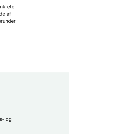
onkrete
de af
erunder
es- og