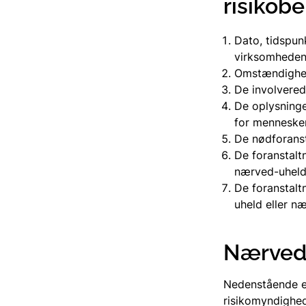
risikob
Dato, tidspun
virksomheden
Omstændighed
De involverede
De oplysninger
for mennesker
De nødforansta
De foranstalt
nærved-uhelde
De foranstalt
uheld eller n
Nærved 
Nedenstående er 
risikomyndighe