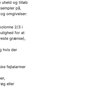
 uheld og tilløb
ksempler på,
ø og omgivelser:
 kolonne 2/3 i
mulighed for at
aveste grænse),
g hvis der
ke fejlalarmer
er,
øg eller