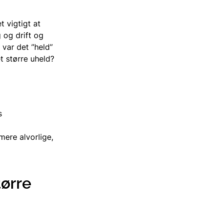
t vigtigt at
g og drift og
var det ”held”
et større uheld?
s
ere alvorlige,
tørre