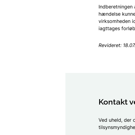
Indberetningen 
hændelse kunne 
virksomheden ide
iagttages forløb
Revideret: 18.0
Kontakt v
Ved uheld, der 
tilsynsmyndighe