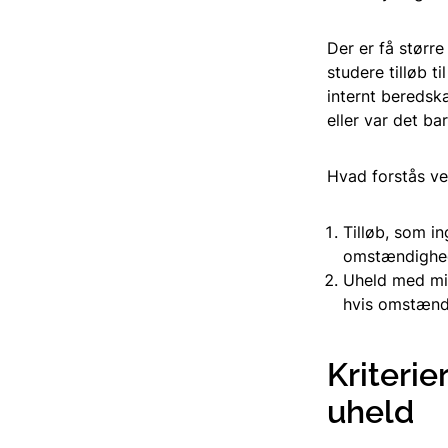
Der er få større
studere tilløb t
internt beredsk
eller var det ba
Hvad forstås ved 
Tilløb, som i
omstændighed
Uheld med min
hvis omstænd
Kriterie
uheld