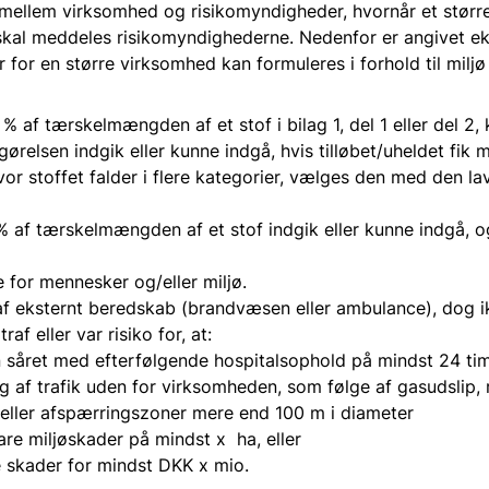
 mellem virksomhed og risikomyndigheder, hvornår et større
d skal meddeles risikomyndighederne. Nedenfor er angivet e
r for en større virksomhed kan formuleres i forhold til milj
% af tærskelmængden af et stof i bilag 1, del 1 eller del 2,
ørelsen indgik eller kunne indgå, hvis tilløbet/uheldet fik 
vor stoffet falder i flere kategorier, vælges den med den l
% af tærskelmængden af et stof indgik eller kunne indgå, o
e for mennesker og/eller miljø.
f eksternt beredskab (brandvæsen eller ambulance), dog ik
traf eller var risiko for, at:
 såret med efterfølgende hospitalsophold på mindst 24 tim
g af trafik uden for virksomheden, som følge af gasudslip, r
 eller afspærringszoner mere end 100 m i diameter
re miljøskader på mindst x ha, eller
e skader for mindst DKK x mio.