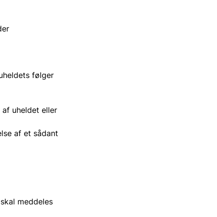
der
-uheldets følger
af uheldet eller
lse af et sådant
d skal meddeles