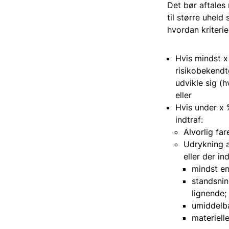
Det bør aftales
til større uhel
hvordan kriterie
Hvis mindst x 
risikobekendtg
udvikle sig (h
eller
Hvis under x 
indtraf:
Alvorlig far
Udrykning a
eller der ind
mindst en
standsnin
lignende;
umiddelba
materiell