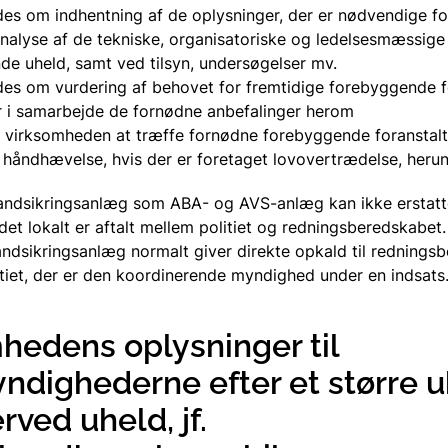
es om indhentning af de oplysninger, der er nødvendige fo
nalyse af de tekniske, organisatoriske og ledelsesmæssige
Større uheld
e uheld, samt ved tilsyn, undersøgelser mv.
es om vurdering af behovet for fremtidige forebyggende f
 i samarbejde de fornødne anbefalinger herom
Ajourføring
 virksomheden at træffe fornødne forebyggende foranstalt
 håndhævelse, hvis der er foretaget lovovertrædelse, herund
Ændringer
andsikringsanlæg som ABA- og AVS-anlæg kan ikke erstatt
et lokalt er aftalt mellem politiet og redningsberedskabet.
ndsikringsanlæg normalt giver direkte opkald til rednings
Spørgsmål og 
litiet, der er den koordinerende myndighed under en indsats
hedens oplysninger til
yndighederne efter et større 
rved uheld, jf.