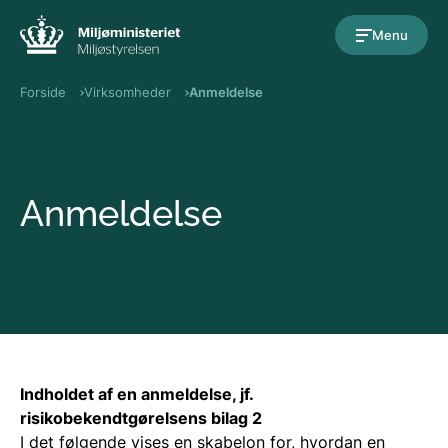
Gå til indholdet
Menu
Forside
Virksomheder
Anmeldelse
Anmeldelse
Indholdet af en anmeldelse
, jf.
risikobekendtgørelsens bilag 2
I det følgende vises en skabelon for, hvordan en