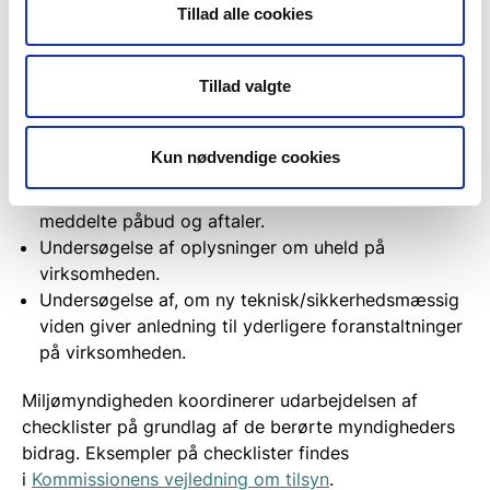
Tillad alle cookies
Verifikation af, om de oplysninger, der er indeholdt
i de modtagne sikkerhedsdokumentation og planer
Tillad valgte
for forebyggelse af større uheld, er tilstrækkelige
og korrekte.
Verifikation af, om de foreliggende oplysninger
Kun nødvendige cookies
opfylder Risikobekendtgørelsens krav.
Kontrol af virksomhedens opfølgning af tidligere
meddelte påbud og aftaler.
Undersøgelse af oplysninger om uheld på
virksomheden.
Undersøgelse af, om ny teknisk/sikkerhedsmæssig
viden giver anledning til yderligere foranstaltninger
på virksomheden.
Miljømyndigheden koordinerer udarbejdelsen af
checklister på grundlag af de berørte myndigheders
bidrag. Eksempler på checklister findes
i
Kommissionens vejledning om tilsyn
.