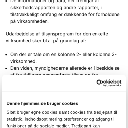
De informationer og data, der fremgår af
sikkerhedsrapporten og andre rapporter, i
tilstrækkeligt omfang er dækkende for forholdene
på virksomheden.
Udarbejdelse af tilsynsprogram for den enkelte
virksomhed sker bl.a. på grundlag af:
Om der er tale om en kolonne 2- eller kolonne 3-
virksomhed.
Den viden, myndighederne allerede er i besiddelse
af fra tidligere gennemførte tilsyn og fra
behandling af modtagne oplysninger (både i
henhold til nuværende og tidligere gældende
regler).
Viden om særlige forhold (fx oplysninger om uheld,
Denne hjemmeside bruger cookies
andre virksomhedsspecifikke forhold, eller ny
Sitet bruger egne cookies samt cookies fra tredjepart til
generel viden om tekniske/sikkerhedsmæssige
statistik, indholdsoptimering,præferencer og adgang til
forhold).
funktioner på de sociale medier. Tredjepart kan