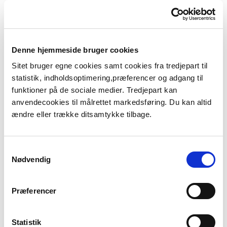
virksomhedens udstyr, strategi og metode for
overvågning af og kontrol med udstyrets tilstand.
Passende opfølgende aktioner og nødvendige
modforholdsregler.
Denne hjemmeside bruger cookies
Procedurerne og instruktionerne bør især omfatte:
Sitet bruger egne cookies samt cookies fra tredjepart til
statistik, indholdsoptimering,præferencer og adgang til
Indkøring
funktioner på de sociale medier. Tredjepart kan
Normal opstart og nedlukning af driften
anvendecookies til målrettet markedsføring. Du kan altid
Alle faser under normal drift, herunder afprøvning,
ændre eller trække ditsamtykke tilbage.
vedligeholdelse og inspektion
Opdagelse af og reaktion på afvigelser fra normale
driftsforhold
Samtykkevalg
Midlertidig eller særlig drift
Nødvendig
Drift under vedligeholdelse
Nøddrift
Præferencer
Nedlukning
Sikre arbejdsmetoder for alle aktiviteter, der er
relevante for forebyggelse af større uheld.
Statistik